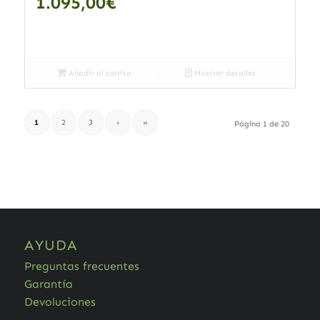
1.095,00
€
Añadir al carrito
Mostrar detalles
1
2
3
›
»
Página 1 de 20
AYUDA
Preguntas frecuentes
Garantía
Devoluciones