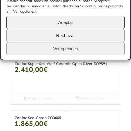
Puedes aceptar todas las cookies pulsando el botón "Aceptar",
rechazarlas pulsando en el botón "Rechazar" o configurarlas pulsando
CIGA Design Legend of Serpent U037-BB02-W6B
en "Ver opciones".
945,00
€
Aceptar
Rechazar
Añadir al carrito
Mostrar detalles
Ver opciones
Zodiac Super Sea Wolf Ceramic Open Diver ZO9594
2.410,00
€
Añadir al carrito
Mostrar detalles
Zodiac Sea-Chron ZO3605
1.865,00
€