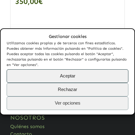
350,00
€
Añadir al carrito
Mostrar detalles
Gestionar cookies
Utilizamos cookies propias y de terceros con fines estadísticos.
Puedes obtener más información pulsando en "Política de cookies".
Puedes aceptar todas las cookies pulsando el botón "Aceptar",
rechazarlas pulsando en el botón "Rechazar" o configurarlas pulsando
en "Ver opciones".
AYUDA
Aceptar
Preguntas frecuentes
Rechazar
Garantía
Devoluciones
Ver opciones
NOSOTROS
Quiénes somos
Contacto