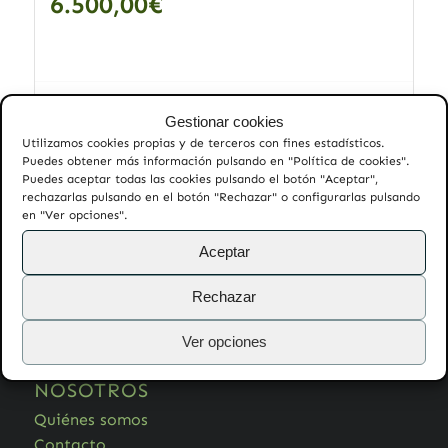
6.500,00
€
Añadir al carrito
Mostrar detalles
Gestionar cookies
Utilizamos cookies propias y de terceros con fines estadísticos.
Puedes obtener más información pulsando en "Política de cookies".
Puedes aceptar todas las cookies pulsando el botón "Aceptar",
rechazarlas pulsando en el botón "Rechazar" o configurarlas pulsando
en "Ver opciones".
AYUDA
Aceptar
Preguntas frecuentes
Rechazar
Garantía
Devoluciones
Ver opciones
NOSOTROS
Quiénes somos
Contacto