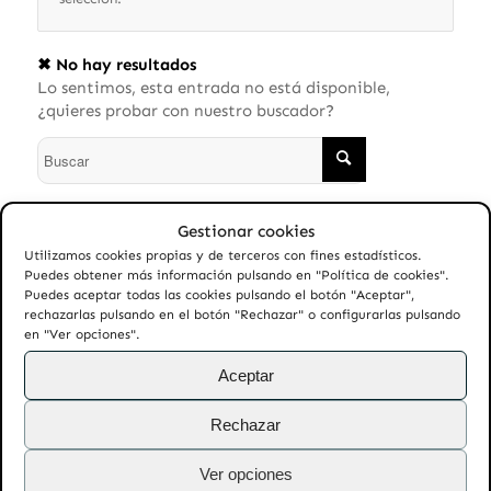
✖ No hay resultados
Lo sentimos, esta entrada no está disponible,
¿quieres probar con nuestro buscador?
Gestionar cookies
Para obtener los mejores resultados de búsqueda,
Utilizamos cookies propias y de terceros con fines estadísticos.
sigue estos consejos:
Puedes obtener más información pulsando en "Política de cookies".
Puedes aceptar todas las cookies pulsando el botón "Aceptar",
rechazarlas pulsando en el botón "Rechazar" o configurarlas pulsando
Comprueba la ortografía.
en "Ver opciones".
Prueba con términos similares o sinónimos.
Aceptar
Prueba con más de una sola palabra.
Rechazar
Ver opciones