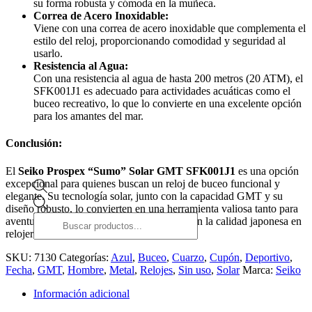
su forma robusta y cómoda en la muñeca.
Correa de Acero Inoxidable:
Viene con una correa de acero inoxidable que complementa el
estilo del reloj, proporcionando comodidad y seguridad al
usarlo.
Resistencia al Agua:
Con una resistencia al agua de hasta 200 metros (20 ATM), el
SFK001J1 es adecuado para actividades acuáticas como el
buceo recreativo, lo que lo convierte en una excelente opción
para los amantes del mar.
Conclusión:
El
Seiko Prospex “Sumo” Solar GMT SFK001J1
es una opción
excepcional para quienes buscan un reloj de buceo funcional y
elegante. Su tecnología solar, junto con la capacidad GMT y su
Búsqueda
diseño robusto, lo convierten en una herramienta valiosa tanto para
de
aventureros como para aquellos que aprecian la calidad japonesa en
productos
relojería.
SKU:
7130
Categorías:
Azul
,
Buceo
,
Cuarzo
,
Cupón
,
Deportivo
,
Fecha
,
GMT
,
Hombre
,
Metal
,
Relojes
,
Sin uso
,
Solar
Marca:
Seiko
Información adicional