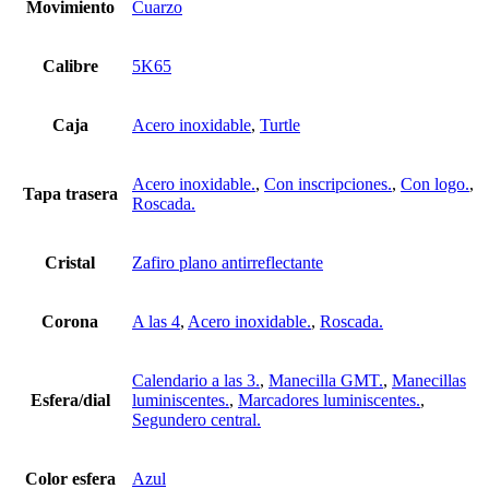
Movimiento
Cuarzo
Calibre
5K65
Caja
Acero inoxidable
,
Turtle
Acero inoxidable.
,
Con inscripciones.
,
Con logo.
,
Tapa trasera
Roscada.
Cristal
Zafiro plano antirreflectante
Corona
A las 4
,
Acero inoxidable.
,
Roscada.
Calendario a las 3.
,
Manecilla GMT.
,
Manecillas
Esfera/dial
luminiscentes.
,
Marcadores luminiscentes.
,
Segundero central.
Color esfera
Azul