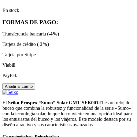
En stock
FORMAS DE PAGO:
Transferencia bancaria
(-4%)
Tarjeta de crédito
(-3%)
Tarjeta por Stripe
Viabill
PayPal.
Seiko
Añadir al carrito
Prospex
"Sumo"
Solar
El
Seiko Prospex “Sumo” Solar GMT SFK001J1
es un reloj de
GMT
buceo que combina la robustez y funcionalidad de la serie «Sumo»
SFK001J1
con la tecnología solar, lo que lo convierte en una opción ideal para
cantidad
los entusiastas del buceo y los viajeros. Este modelo destaca por su
diseño atractivo y sus características avanzadas.
Características Principales: