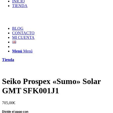
INICIO
TIENDA
BLOG
CONTACTO
MI CUENTA
Menú
Menú
Tienda
Seiko Prospex «Sumo» Solar
GMT SFK001J1
705,00
€