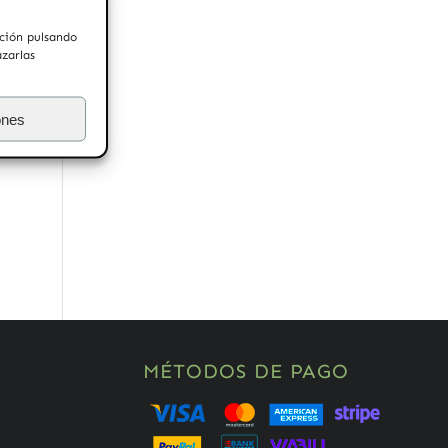
ación pulsando
azarlas
ones
MÉTODOS DE PAGO