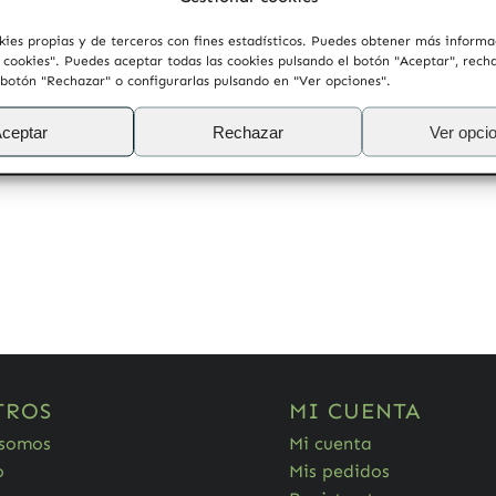
kies propias y de terceros con fines estadísticos. Puedes obtener más inform
e cookies". Puedes aceptar todas las cookies pulsando el botón "Aceptar", rech
 botón "Rechazar" o configurarlas pulsando en "Ver opciones".
estos consejos:
ceptar
Rechazar
Ver opci
TROS
MI CUENTA
 somos
Mi cuenta
o
Mis pedidos