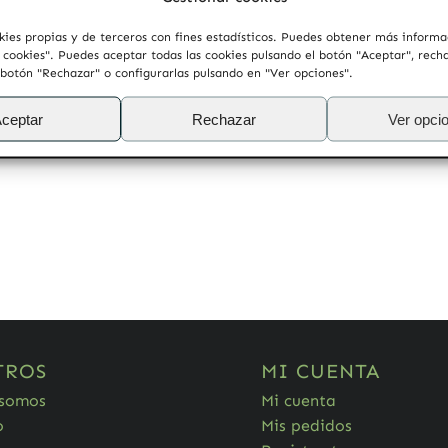
kies propias y de terceros con fines estadísticos. Puedes obtener más inform
e cookies". Puedes aceptar todas las cookies pulsando el botón "Aceptar", rech
 botón "Rechazar" o configurarlas pulsando en "Ver opciones".
estos consejos:
ceptar
Rechazar
Ver opci
TROS
MI CUENTA
 somos
Mi cuenta
o
Mis pedidos