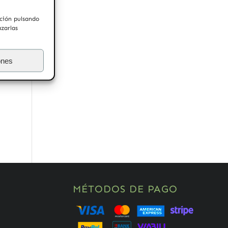
ación pulsando
azarlas
ones
MÉTODOS DE PAGO