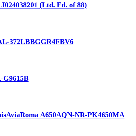
J024038201 (Ltd. Ed. of 88)
ph AL-372LBBGGR4FBV6
R-G9615B
n LuisAviaRoma A650AQN-NR-PK4650MA