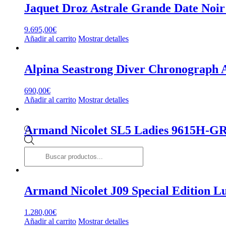
Jaquet Droz Astrale Grande Date Noir 
9.695,00
€
Añadir al carrito
Mostrar detalles
Alpina Seastrong Diver Chronogra
690,00
€
Añadir al carrito
Mostrar detalles
Armand Nicolet SL5 Ladies 9615H-G
Búsqueda
de
1.680,00
€
productos
Añadir al carrito
Mostrar detalles
Armand Nicolet J09 Special Editio
1.280,00
€
Añadir al carrito
Mostrar detalles