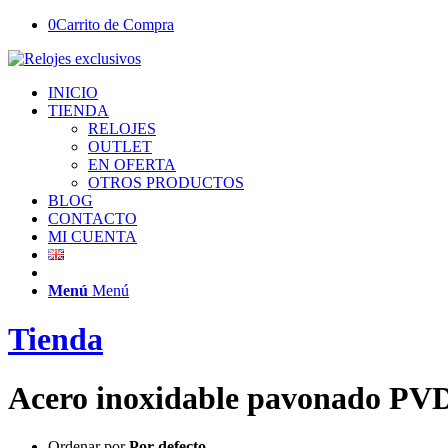
0
Carrito de Compra
INICIO
TIENDA
RELOJES
OUTLET
EN OFERTA
OTROS PRODUCTOS
BLOG
CONTACTO
MI CUENTA
Menú
Menú
Tienda
Acero inoxidable pavonado PV
Ordenar por
Por defecto