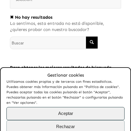
✖ No hay resultados
Lo sentimos, esta entrada no está disponible,
¿quieres probar con nuestro buscador?
Para obtener los mejores resultados de búsqueda,
sigue estos consejos:
Gestionar cookies
Utilizamos cookies propias y de terceros con fines estadísticos.
Comprueba la ortografía.
Puedes obtener más información pulsando en "Política de cookies".
Puedes aceptar todas las cookies pulsando el botón "Aceptar",
Prueba con términos similares o sinónimos.
rechazarlas pulsando en el botón "Rechazar" o configurarlas pulsando
Prueba con más de una sola palabra.
en "Ver opciones".
Aceptar
Rechazar